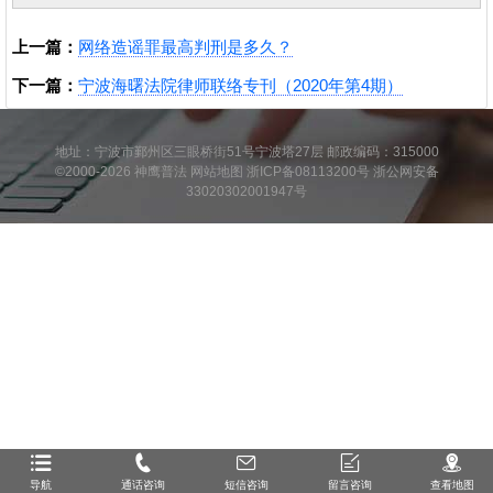
上一篇：
网络造谣罪最高判刑是多久？
下一篇：
宁波海曙法院律师联络专刊（2020年第4期）
地址：宁波市鄞州区三眼桥街51号宁波塔27层 邮政编码：315000
©2000-2026
神鹰普法
网站地图
浙ICP备08113200号
浙公网安备
33020302001947号
导航
通话咨询
短信咨询
留言咨询
查看地图