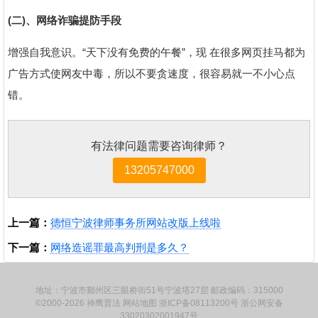
(二)、网络诈骗提防手段
增强自我意识。“天下没有免费的午餐”，现 在很多网页挂马都为
广告方式使网友中毒，所以不要贪速度，很容易就一不小心点
错。
有法律问题需要咨询律师？
13205747000
上一篇：
德恒宁波律师事务所网站改版上线啦
下一篇：
网络造谣罪最高判刑是多久？
地址：宁波市鄞州区三眼桥街51号宁波塔27层 邮政编码：315000
©2000-2026
神鹰普法
网站地图
浙ICP备08113200号
浙公网安备
33020302001947号