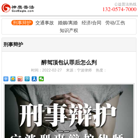
公益普法热线
132-0574-7000
刑事辩护
交通事故
婚姻/离婚
经济/合同
劳动/工伤
知识产权
刑事辩护
醉驾顶包认罪后怎么判
时间：2022-02-27
来源：宁波律师
热度：