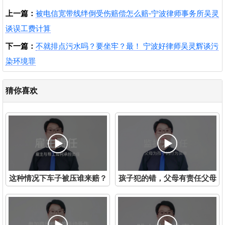
上一篇：
被电信宽带线绊倒受伤赔偿怎么赔-宁波律师事务所吴灵
谈误工费计算
下一篇：
不就排点污水吗？要坐牢？最！ 宁波好律师吴灵辉谈污
染环境罪
猜你喜欢
这种情况下车子被压谁来赔？
孩子犯的错，父母有责任父母
宁波优秀律师吴灵辉谈雇主责
来买单-吴灵辉律师谈监护人
任
责任