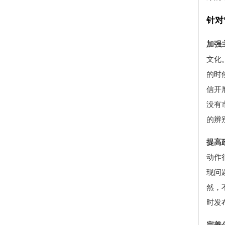
针对
加强
文化
的时
信开
没有
的辨
提高
动作
现问
然，
时发
完善