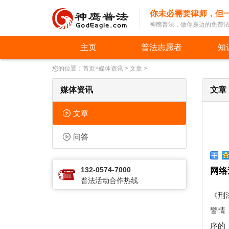
你未必需要律师，但
神鹰普法，做你身边的免费
主页
普法志愿者
知
您的位置：
首页
>
媒体资讯
>
文章
>
媒体资讯
文章
文章
问答
132-0574-7000
网络
普法活动合作热线
《刑
警情
序的