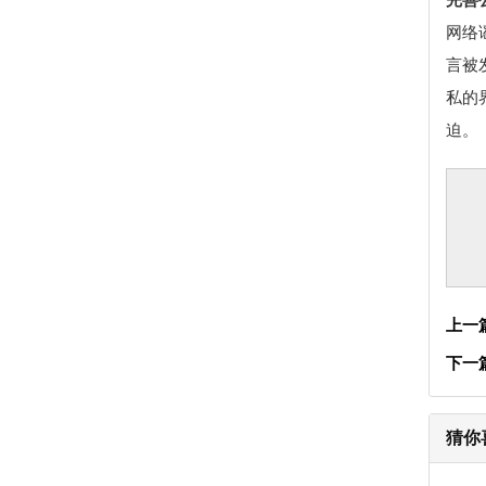
网络
言被
私的
迫。
上一
下一
猜你