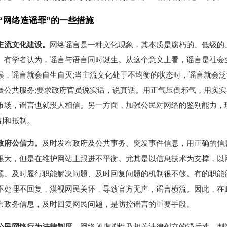
“网络造谣罪”的一些措施
主流文化建设。
网络谣言是一种文化现象，其本质是腐朽的、低级的
。有学者认为，谣言与语言同时诞生。从这个意义上看，谣言是社会
候，谣言就会自生自灭;当主流文化处于不均衡的状态时，谣言就会
展公共服务;要求政府官员说实话，说真话。用正气压倒邪气，用实
市场，谣言也就没人相信。另一方面，加强公民对网络的鉴别能力，
别和抵制。
政府公信力。
及时发布政府及公共事务、突发事件信息，用正确的信
很大，但是在维护网站上跟进不平衡。尤其是以信息技术为支撑，以
题、及时履行职能解决问题、及时回复问题的机制很不够。有的职能
不处理不回复，漠视网民关怀，导致官方无声，谣言横流。因此，在
布政务信息，及时回复网民问题，是防控谣言的重要手段。
公民网络行为法律制度。
网络的虚拟性及相关法律创立的滞后性，刺