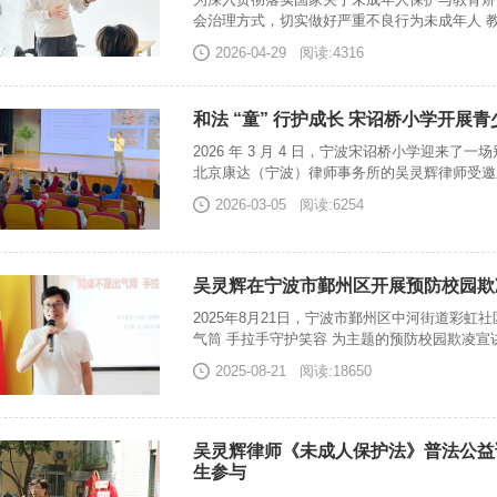
会治理方式，切实做好严重不良行为未成年人 
2026-04-29
阅读:4316
和法 “童” 行护成长 宋诏桥小学开展
2026 年 3 月 4 日，宁波宋诏桥小学迎来
北京康达（宁波）律师事务所的吴灵辉律师受邀
2026-03-05
阅读:6254
吴灵辉在宁波市鄞州区开展预防校园欺
2025年8月21日，宁波市鄞州区中河街道彩虹
气筒 手拉手守护笑容 为主题的预防校园欺凌宣
2025-08-21
阅读:18650
吴灵辉律师《未成人保护法》普法公益
生参与