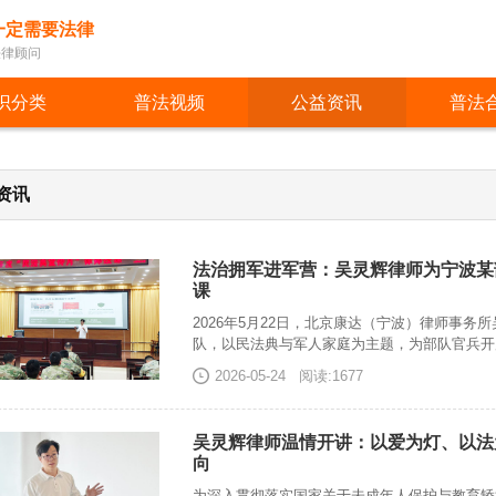
一定需要法律
法律顾问
识分类
普法视频
公益资讯
普法
资讯
法治拥军进军营：吴灵辉律师为宁波某
课
2026年5月22日，北京康达（宁波）律师事务
队，以民法典与军人家庭为主题，为部队官兵开
2026-05-24
阅读:1677
吴灵辉律师温情开讲：以爱为灯、以法
向
为深入贯彻落实国家关于未成年人保护与教育矫