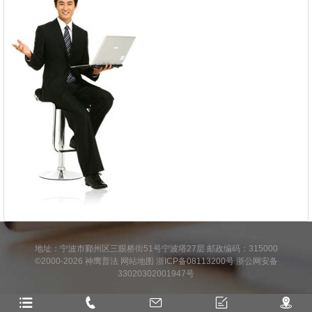
地址：宁波市鄞州区三眼桥街51号宁波塔27层 邮政编码：315000
©2000-2026
神鹰普法
网站地图
浙ICP备08113200号
浙公网安备
33020302001947号