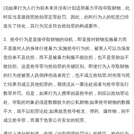
(3)如果行为人行为前本来并没有计划适用暴力手段夺取财物，此
时应当直接按照抢劫罪定罪处罚。因此，此时行为人的犯意已经
发生了转化，其行为完全符合抢劫罪的构成要件。
3、抢夺行为是直接夺取财物的动机，即直接对财物实施暴力而
不直接对人的身体行使暴力;实施抢夺行为的，被害人可以当场发
觉但来不及抗拒，而不是被暴力制服不能抗拒，也不是受胁迫不
敢抗拒。这是抢夺罪与抢劫罪的关键区别。即使行为人夺取财物
的行为使被害人跌倒摔伤或者死亡，也不成立抢劫罪;对伤害与死
亡结果另成立其他犯罪的，视情况从一重论处或者与抢夺罪实行
数罪并罚。但是，如果行为人携带凶器抢夺的，则应以抢劫罪论
处。夺取的对象必须是数额较大的公私财物;如果抢夺财物的数额
不大，就不以犯罪论处;如果故意抢夺枪支、弹药、爆炸物，则不
成立抢夺罪，而属于危害公共安全的犯罪。
通过上述分析知道，依据《治安管理处罚法》的规定，抢夺行为