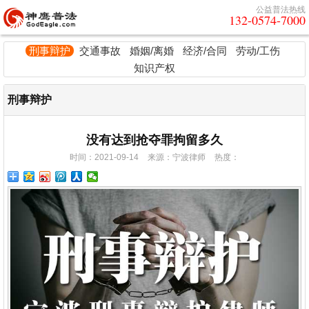
公益普法热线
132-0574-7000
刑事辩护
交通事故
婚姻/离婚
经济/合同
劳动/工伤
知识产权
刑事辩护
没有达到抢夺罪拘留多久
时间：2021-09-14
来源：宁波律师
热度：