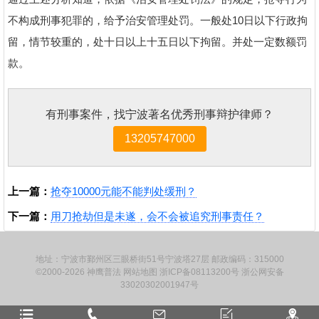
不构成刑事犯罪的，给予治安管理处罚。一般处10日以下行政拘
留，情节较重的，处十日以上十五日以下拘留。并处一定数额罚
款。
有刑事案件，找宁波著名优秀刑事辩护律师？
13205747000
上一篇：
抢夺10000元能不能判处缓刑？
下一篇：
用刀抢劫但是未遂，会不会被追究刑事责任？
地址：宁波市鄞州区三眼桥街51号宁波塔27层 邮政编码：315000
©2000-2026
神鹰普法
网站地图
浙ICP备08113200号
浙公网安备
33020302001947号