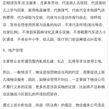
定期清洗等;生活服务，含家务劳动、代送病人去医院、代送接幼
儿上学与回家、家用电器修理、代换煤气、代收代交水电煤气供
热费用、代办保险与交税、代收与分送信件报刊杂志、传呼电
话，宣传合理使用房屋与设备的知识，不准污染环境(发出噪音、
垃圾乱倒)、不准损坏园林绿化及康乐设施、不准载重汽车进入小
区通道、不准在中小学、幼儿园、医疗所门前设摊摆点叫卖等。
4、地产管理
主要禁止在所属范围内私搭乱建、乱占、乱堆等非法使用土地。
所以，一般情况下，物业是按照物业合同的约定，需要提供上面
几项物业服务，因此，如物业管理不到位，一定要留下物业公司
不履行义务的证据，更多的是涉及实物的证据，比如将不达标物
业设施或小区脏乱的环境拍照留存。
通过上述分析知道，依据《民法典》的规定，物业服务公司违反