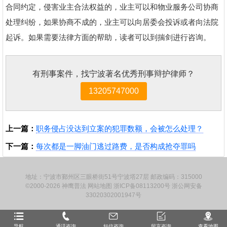
合同约定，侵害业主合法权益的，业主可以和物业服务公司协商
处理纠纷，如果协商不成的，业主可以向居委会投诉或者向法院
起诉。如果需要法律方面的帮助，读者可以到揣剑进行咨询。
有刑事案件，找宁波著名优秀刑事辩护律师？
13205747000
上一篇：
职务侵占没达到立案的犯罪数额，会被怎么处理？
下一篇：
每次都是一脚油门逃过路费，是否构成抢夺罪吗
地址：宁波市鄞州区三眼桥街51号宁波塔27层 邮政编码：315000
©2000-2026
神鹰普法
网站地图
浙ICP备08113200号
浙公网安备
33020302001947号
导航
通话咨询
短信咨询
留言咨询
查看地图