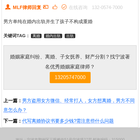
MLF律师回复
在线咨询
132-0574-7000
男方单纯在婚内出轨并生了孩子不构成重婚
关键词TAG：
离婚
婚内出轨
出轨
婚姻家庭纠纷、离婚、子女抚养、财产分割？找宁波著
名优秀婚姻家庭律师？
13205747000
上一篇：
男方盗用女方微信、经常打人，女方想离婚，男方不同
意怎么办？
下一篇：
代写离婚协议书要多少钱?需注意些什么问题
地址：宁波市鄞州区三眼桥街51号宁波塔27层 邮政编码：315000