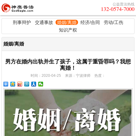
公益普法热线
132-0574-7000
刑事辩护
交通事故
婚姻/离婚
经济/合同
劳动/工伤
知识产权
婚姻/离婚
男方在婚内出轨并生了孩子，这属于重昏罪吗？我想
离婚！
时间：2020-04-25
来源：宁波律师
热度：